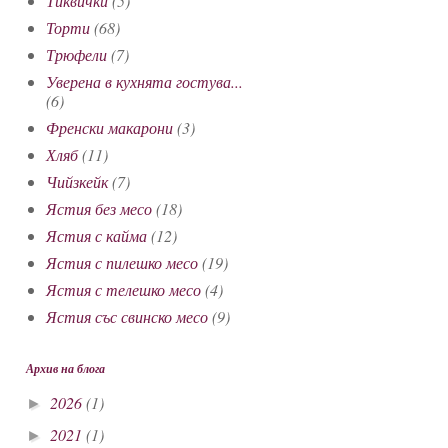
Тиквички
(5)
Торти
(68)
Трюфели
(7)
Уверена в кухнята гостува...
(6)
Френски макарони
(3)
Хляб
(11)
Чийзкейк
(7)
Ястия без месо
(18)
Ястия с кайма
(12)
Ястия с пилешко месо
(19)
Ястия с телешко месо
(4)
Ястия със свинско месо
(9)
Архив на блога
2026
(1)
►
2021
(1)
►