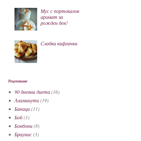
Мус с портокалов
аромат за
рожден ден!
Сладки кифлички
Рецептите
90 дневна диета
(16)
Аламинути
(19)
Баници
(11)
Боб
(1)
Бонбони
(8)
Браунис
(3)