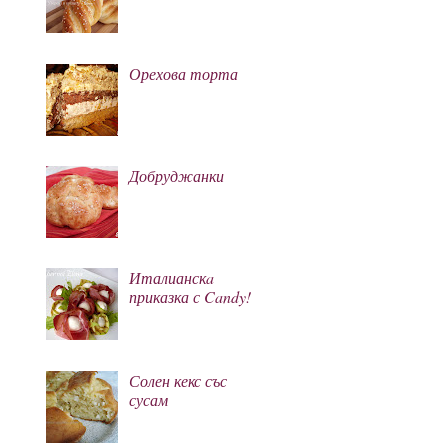
Орехова торта
Добруджанки
Италианскa
приказка с Candy!
Солен кекс със
сусам