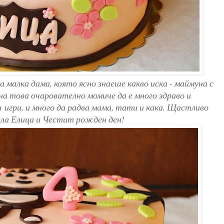
а малка дама, която ясно знаеше какво иска - маймуна с
на това очарователно момиче да е много здраво и
и игри, и много да радва мама, тати и кака. Щастливо
ла Елица и Честит рожден ден!