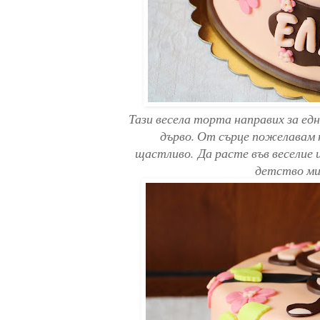
Тази весела торта направих за едн
дърво. От сърце пожелавам 
щастливо. Да расте във веселие 
детство ми