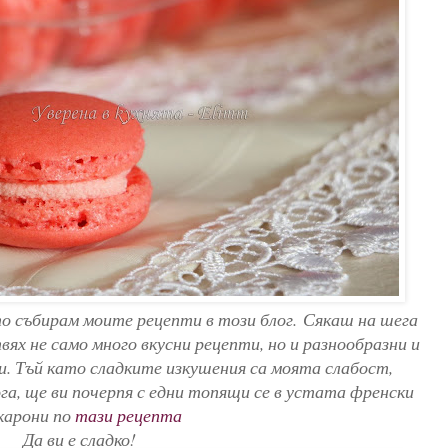
ито събирам моите рецепти в този блог. Сякаш на шега
ях не само много вкусни рецепти, но и разнообразни и
ни. Тъй като сладките изкушения са моята слабост,
га, ще ви почерпя с едни топящи се в устата френски
карони по
тази рецепта
Да ви е сладко!