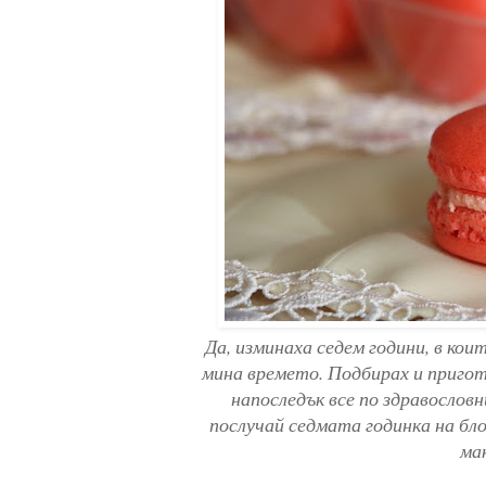
Да, изминаха седем години, в ко
мина времето. Подбирах и приготв
напоследък все по здравослов
послучай седмата годинка на бло
ма