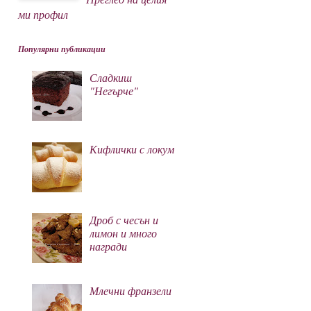
ми профил
Популярни публикации
Сладкиш
"Негърче"
Кифлички с локум
Дроб с чесън и
лимон и много
награди
Млечни франзели